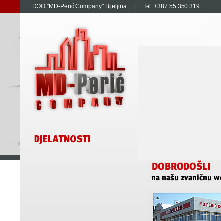
DOO "MD-Perić Company" Bijeljina | Tel: +387 55 350 319