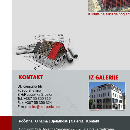
Kliknite na sliku da pogled
Ul. Komitska bb
76300 Bijeljina
BiH/Republika Srpska
Tel: +387 55 350 319
Fax: +387 55 350 324
E-mail:
miro@md-peric.com
Početna | O nama | Djelatnosti | Galerija | Kontakt
Copyright © MD-Peric Company - 2009. Sva prava zadržana