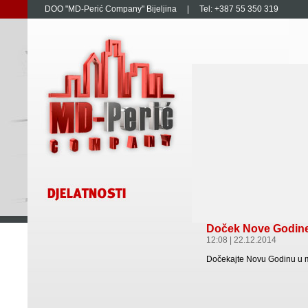
DOO "MD-Perić Company" Bijeljina | Tel: +387 55 350 319
Doček Nove Godin
12:08 | 22.12.2014
Dočekajte Novu Godinu u m